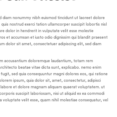
sed diam nonummy nibh euismod tincidunt ut laoreet dolore
uis nostrud exerci tation ullamcorper suscipit lobortis nisl
e dolor in hendrerit in vulputate velit esse molestie
 eros et accumsan et iusto odio dignissim qui blandit praesent
um dolor sit amet, consectetuer adipiscing elit, sed diam
tatem accusantium doloremque laudantium, totam rem
 architecto beatae vitae dicta sunt, explicabo. nemo enim
 fugit, sed quia consequuntur magni dolores eos, qui ratione
lorem ipsum, quia dolor sit, amet, consectetur, adipisci
t labore et dolore magnam aliquam quaerat voluptatem. ut
rporis suscipit laboriosam, nisi ut aliquid ex ea commodi
a voluptate velit esse, quam nihil molestiae consequatur, vel