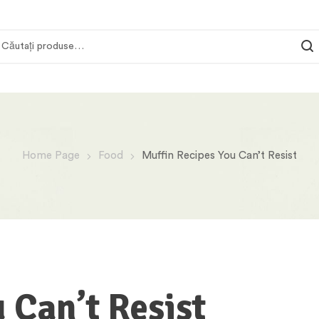
Home Page
Food
Muffin Recipes You Can’t Resist
 Can’t Resist