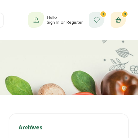
1
0
Hello
Sign In or Register
Archives