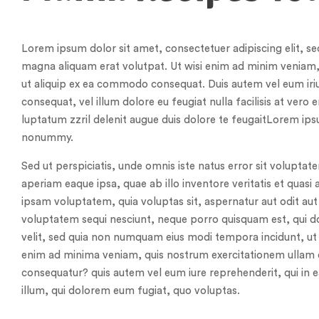
Lorem ipsum dolor sit amet, consectetuer adipiscing elit, 
magna aliquam erat volutpat. Ut wisi enim ad minim veniam, q
ut aliquip ex ea commodo consequat. Duis autem vel eum iriur
consequat, vel illum dolore eu feugiat nulla facilisis at vero
luptatum zzril delenit augue duis dolore te feugaitLorem ips
nonummy.
Sed ut perspiciatis, unde omnis iste natus error sit volup
aperiam eaque ipsa, quae ab illo inventore veritatis et quasi
ipsam voluptatem, quia voluptas sit, aspernatur aut odit aut
voluptatem sequi nesciunt, neque porro quisquam est, qui do
velit, sed quia non numquam eius modi tempora incidunt, u
enim ad minima veniam, quis nostrum exercitationem ullam co
consequatur? quis autem vel eum iure reprehenderit, qui in e
illum, qui dolorem eum fugiat, quo voluptas.