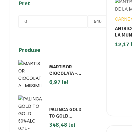
Pret
CARNE 
ANTRIC
LA MUN
12,17
Produse
MARTISOR
CIOCOLATA -
MIISIMII
6,97
lei
PALINCA GOLD
TO GOLD
50%ALC 0.7L -
348,48
lei
GHITOS