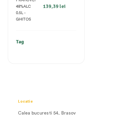
48%ALC 0.5L -
139,39
lei
GHITOS
Tag
Locatie
Calea bucuresti 54, Brasov