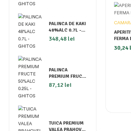
PALINCA DE KAKI
CAMAR
48%ALC 0.7L -
APERIT
GHITOS
348,48
lei
FERMA 
30,24
PALINCA
PREMIUM FRUCTE
50%ALC 0.25L -
87,12
lei
GHITOS
TUICA PREMIUM
VALEA PRAHOVEI