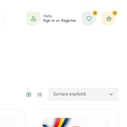
0
0
Hello
Sign In or Register