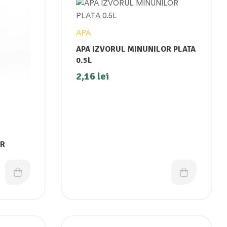
APA
APA IZVORUL MINUNILOR PLATA
0.5L
2,16
lei
OR