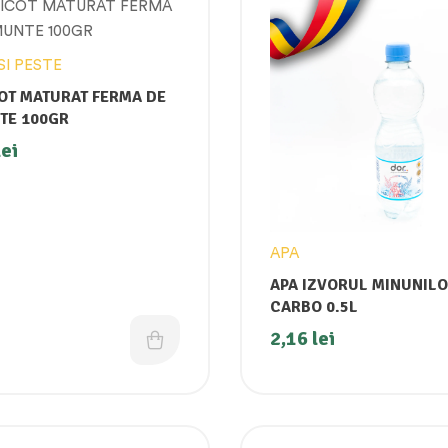
SI PESTE
Filtrează
OT MATURAT FERMA DE
TE 100GR
lei
APA
APA IZVORUL MINUNIL
CARBO 0.5L
2,16
lei