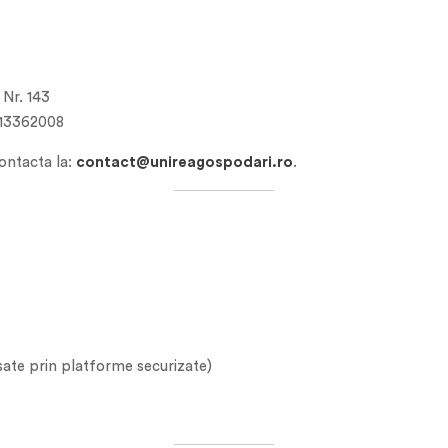
 Nr. 143
013362008
contacta la:
contact@unireagospodari.ro
.
sate prin platforme securizate)