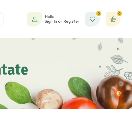
0
0
Hello
Sign In or Register
itate