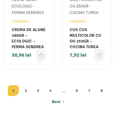
CAMARA
CAMARA
CREMA DE ALUNE
CUS CUS
180GR –
MULTICOLOR CU
ECOLOGIC –
OU 250GR –
FERMA SENDREA
CUCINA TUREA
30,96
lei
7,92
lei
1
2
3
4
…
6
7
8
Next