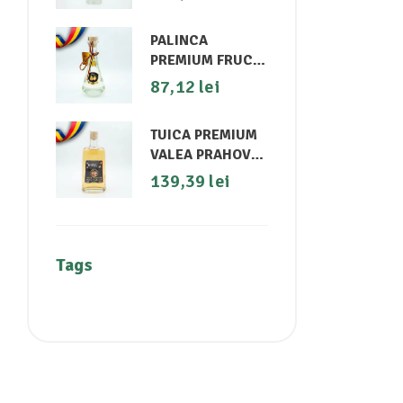
PALINCA
PREMIUM FRUCTE
50%ALC 0.25L -
87,12
lei
GHITOS
TUICA PREMIUM
VALEA PRAHOVEI
48%ALC 0.5L -
139,39
lei
GHITOS
Tags