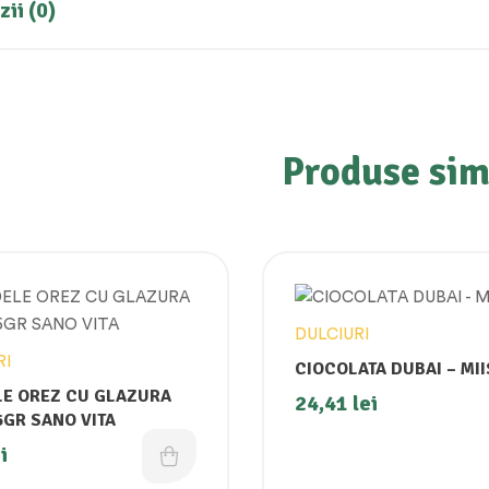
ii (0)
Produse sim
DULCIURI
RI
CIOCOLATA DUBAI – MII
E OREZ CU GLAZURA
24,41
lei
6GR SANO VITA
i