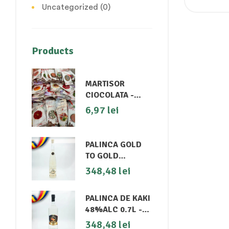
Uncategorized
(0)
Products
MARTISOR
CIOCOLATA -
MIISIMII
6,97
lei
PALINCA GOLD
TO GOLD
50%ALC 0.7L -
348,48
lei
GHITOS
PALINCA DE KAKI
48%ALC 0.7L -
GHITOS
348,48
lei