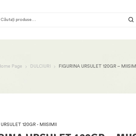
Home Page
DULCIURI
FIGURINA URSULET 120GR – MIISIM