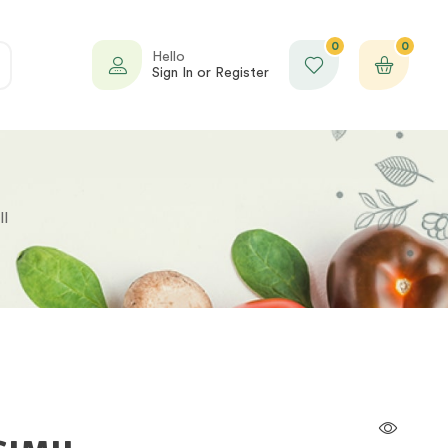
0
0
Hello
Sign In or Register
II