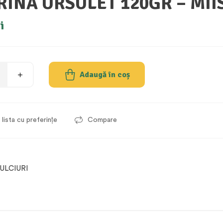
RINA URSULET 120GR – MII
i
Adaugă în coș
lista cu preferințe
Compare
ULCIURI