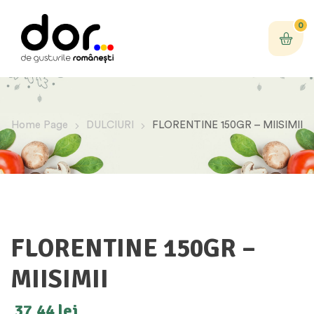
0
Home Page
DULCIURI
FLORENTINE 150GR – MIISIMII
FLORENTINE 150GR –
MIISIMII
37,44
lei