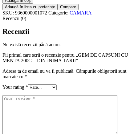
Adaugă în coș
DE
Adaugă în lista cu preferințe
Compare
CAPSUNI
SKU:
9360000001072
Categorie:
CAMARA
CU
Recenzii (0)
MENTA
200G
Recenzii
-
DIN
INIMA
Nu există recenzii până acum.
TARII
Fii primul care scrii o recenzie pentru „GEM DE CAPSUNI CU
MENTA 200G – DIN INIMA TARII”
Adresa ta de email nu va fi publicată.
Câmpurile obligatorii sunt
marcate cu
*
Your rating
*