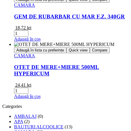
500ML
CAMARA
COMPLEX
APICOL
GEM DE RUBARBAR CU MAR F.Z. 340GR
18,72
lei
Cantitate
GEM
Adaugă în coș
DE
RUBARBAR
Adaugă în lista cu preferințe
Quick view
Compare
CU
CAMARA
MAR
F.Z.
OTET DE MERE+MIERE 500ML
340GR
HYPERICUM
24,41
lei
Cantitate
OTET
Adaugă în coș
DE
MERE+MIERE
Categories
500ML
HYPERICUM
AMBALAJ
(0)
APA
(2)
BAUTURI ALCOOLICE
(13)