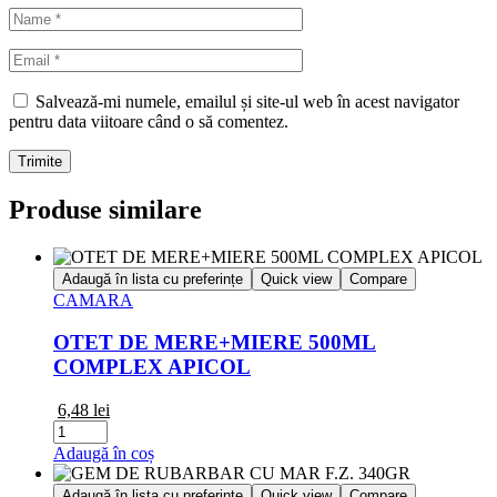
Salvează-mi numele, emailul și site-ul web în acest navigator
pentru data viitoare când o să comentez.
Produse similare
Adaugă în lista cu preferințe
Quick view
Compare
CAMARA
OTET DE MERE+MIERE 500ML
COMPLEX APICOL
6,48
lei
Cantitate
OTET
Adaugă în coș
DE
MERE+MIERE
Adaugă în lista cu preferințe
Quick view
Compare