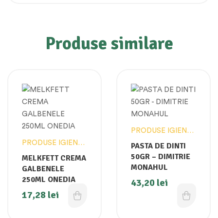
Produse similare
PRODUSE IGIENA
SI INGRIJIRE
PRODUSE IGIENA
PASTA DE DINTI
PERSONALA
SI INGRIJIRE
50GR – DIMITRIE
MELKFETT CREMA
PERSONALA
MONAHUL
GALBENELE
250ML ONEDIA
43,20
lei
17,28
lei