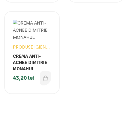
PRODUSE IGIENA
SI INGRIJIRE
CREMA ANTI-
PERSONALA
ACNEE DIMITRIE
MONAHUL
43,20
lei