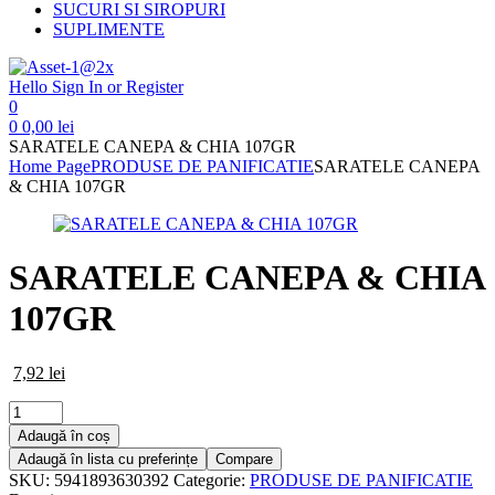
SUCURI SI SIROPURI
SUPLIMENTE
Hello
Sign In or Register
0
0
0,00
lei
SARATELE CANEPA & CHIA 107GR
Home Page
PRODUSE DE PANIFICATIE
SARATELE CANEPA
& CHIA 107GR
SARATELE CANEPA & CHIA
107GR
7,92
lei
Cantitate
SARATELE
Adaugă în coș
CANEPA
Adaugă în lista cu preferințe
Compare
&
SKU:
5941893630392
Categorie:
PRODUSE DE PANIFICATIE
CHIA