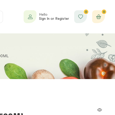
0
0
Hello
Sign In or Register
00ML