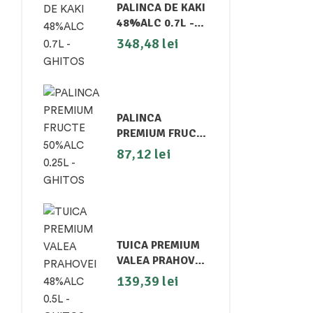
PALINCA DE KAKI
48%ALC 0.7L -
GHITOS
348,48
lei
PALINCA
PREMIUM FRUCTE
50%ALC 0.25L -
87,12
lei
GHITOS
TUICA PREMIUM
VALEA PRAHOVEI
48%ALC 0.5L -
139,39
lei
GHITOS