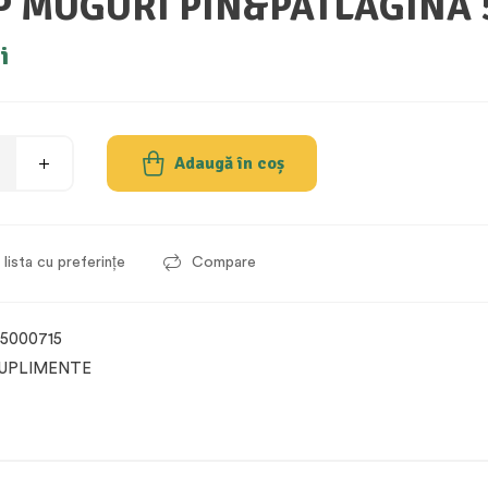
P MUGURI PIN&PATLAGINA 
i
Adaugă în coș
lista cu preferințe
Compare
5000715
UPLIMENTE