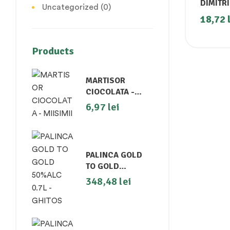
DIMITR
Uncategorized
(0)
18,72
Products
MARTISOR
CIOCOLATA -
MIISIMII
6,97
lei
PALINCA GOLD
TO GOLD
50%ALC 0.7L -
348,48
lei
GHITOS