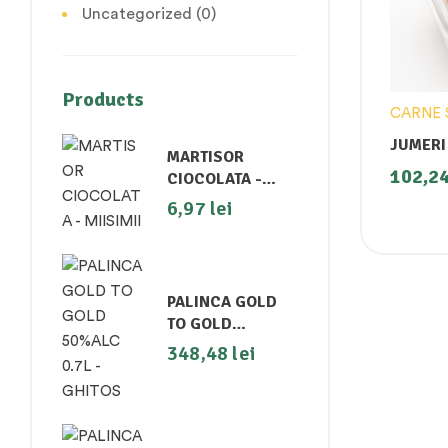
Uncategorized
(0)
Products
CARNE 
MARTISOR
102,2
CIOCOLATA -
MIISIMII
6,97
lei
PALINCA GOLD
TO GOLD
50%ALC 0.7L -
348,48
lei
GHITOS