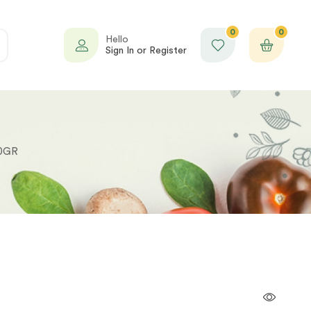
0
0
Hello
Sign In or Register
0GR