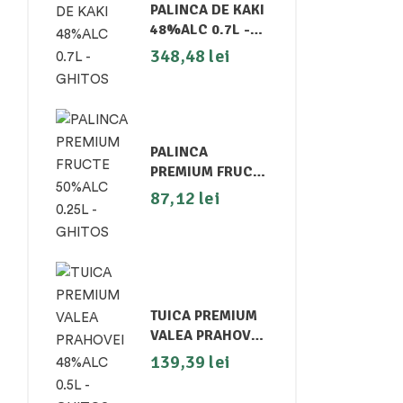
PALINCA DE KAKI
48%ALC 0.7L -
GHITOS
348,48
lei
PALINCA
PREMIUM FRUCTE
50%ALC 0.25L -
87,12
lei
GHITOS
TUICA PREMIUM
VALEA PRAHOVEI
48%ALC 0.5L -
139,39
lei
GHITOS