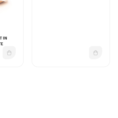
T IN
TE