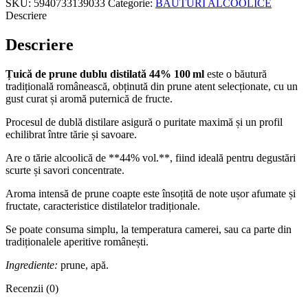
SKU:
5940733139033
Categorie:
BAUTURI ALCOOLICE
DUBLU
Descriere
DISTILAT
44%
Descriere
100ML
Țuică de prune dublu distilată 44% 100 ml
este o băutură
tradițională românească, obținută din prune atent selecționate, cu un
gust curat și aromă puternică de fructe.
Procesul de dublă distilare asigură o puritate maximă și un profil
echilibrat între tărie și savoare.
Are o tărie alcoolică de **44% vol.**, fiind ideală pentru degustări
scurte și savori concentrate.
Aroma intensă de prune coapte este însoțită de note ușor afumate și
fructate, caracteristice distilatelor tradiționale.
Se poate consuma simplu, la temperatura camerei, sau ca parte din
tradiționalele aperitive românești.
Ingrediente:
prune, apă.
Recenzii (0)