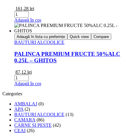
161,28
lei
Cantitate
TUICA
Adaugă în coș
DE
PRUNE
DUBLU
Adaugă în lista cu preferințe
Quick view
Compare
DISTILAT
BAUTURI ALCOOLICE
50%
500ML
PALINCA PREMIUM FRUCTE 50%ALC
0.25L – GHITOS
87,12
lei
Cantitate
PALINCA
Adaugă în coș
PREMIUM
FRUCTE
Categories
50%ALC
0.25L
AMBALAJ
(0)
-
APA
(2)
GHITOS
BAUTURI ALCOOLICE
(13)
CAMARA
(86)
CARNE SI PESTE
(42)
CEAI
(26)