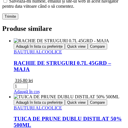
Salvează-mi numele, emailul și site-ul web în acest navigator
pentru data viitoare când o să comentez.
Produse similare
Adaugă în lista cu preferințe
Quick view
Compare
BAUTURI ALCOOLICE
RACHIE DE STRUGURI 0.7L 45GRD –
MAJA
316,80
lei
Cantitate
RACHIE
Adaugă în coș
DE
STRUGURI
Adaugă în lista cu preferințe
Quick view
Compare
0.7L
BAUTURI ALCOOLICE
45GRD
-
TUICA DE PRUNE DUBLU DISTILAT 50%
MAJA
500ML