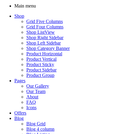
Main menu
Shop
Grid Five Columns
Grid Four Columns
Shop ListView
Shop Right Sidebar
Shop Left Sidebar
Shop Category Banner
Product Horizontal
Product Vertical
Product Sticky
Product Sidebar
Product Group
Pages
Our Gallery
Our Team
About
FAQ
Icons
Offers
Blog
Blog Grid
Blog 4 column