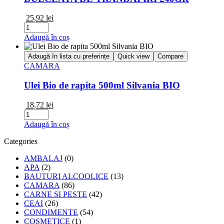
25,92
lei
Cantitate
DULCEATA
Adaugă în coș
DE
TRANDAFIRI
Adaugă în lista cu preferințe
Quick view
Compare
240GR
CAMARA
Ulei Bio de rapita 500ml Silvania BIO
18,72
lei
Cantitate
Ulei
Adaugă în coș
Bio
de
Categories
rapita
500ml
AMBALAJ
(0)
Silvania
APA
(2)
BIO
BAUTURI ALCOOLICE
(13)
CAMARA
(86)
CARNE SI PESTE
(42)
CEAI
(26)
CONDIMENTE
(54)
COSMETICE
(1)