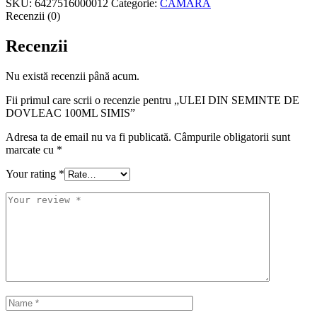
SKU:
6427516000012
Categorie:
CAMARA
DE
Recenzii (0)
DOVLEAC
100ML
Recenzii
SIMIS
Nu există recenzii până acum.
Fii primul care scrii o recenzie pentru „ULEI DIN SEMINTE DE
DOVLEAC 100ML SIMIS”
Adresa ta de email nu va fi publicată.
Câmpurile obligatorii sunt
marcate cu
*
Your rating
*