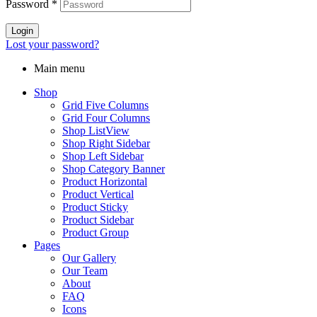
Password
*
Login
Lost your password?
Main menu
Shop
Grid Five Columns
Grid Four Columns
Shop ListView
Shop Right Sidebar
Shop Left Sidebar
Shop Category Banner
Product Horizontal
Product Vertical
Product Sticky
Product Sidebar
Product Group
Pages
Our Gallery
Our Team
About
FAQ
Icons