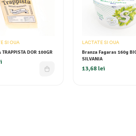
E SI OUA
LACTATE SI OUA
 TRAPPISTA DOR 100GR
Branza Fagaras 160g BI
SILVANIA
i
13,68
lei