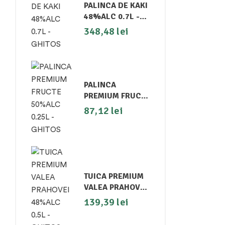
PALINCA DE KAKI
48%ALC 0.7L -
GHITOS
348,48
lei
PALINCA
PREMIUM FRUCTE
50%ALC 0.25L -
87,12
lei
GHITOS
TUICA PREMIUM
VALEA PRAHOVEI
48%ALC 0.5L -
139,39
lei
GHITOS