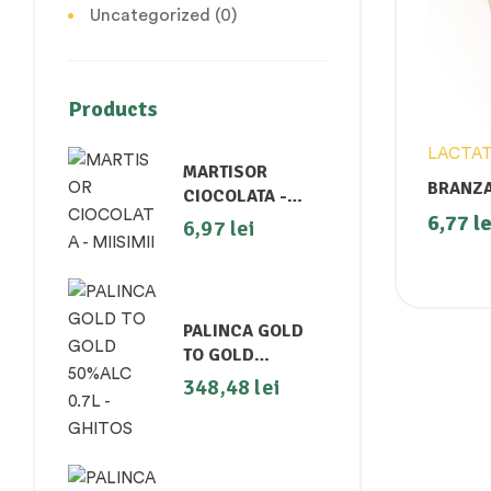
Uncategorized
(0)
Products
LACTAT
MARTISOR
BRANZA
CIOCOLATA -
MIISIMII
6,77
le
6,97
lei
PALINCA GOLD
TO GOLD
50%ALC 0.7L -
348,48
lei
GHITOS