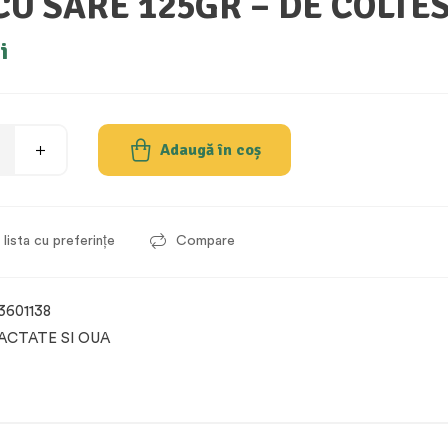
CU SARE 125GR – DE COLTES
i
Adaugă în coș
lista cu preferințe
Compare
3601138
ACTATE SI OUA