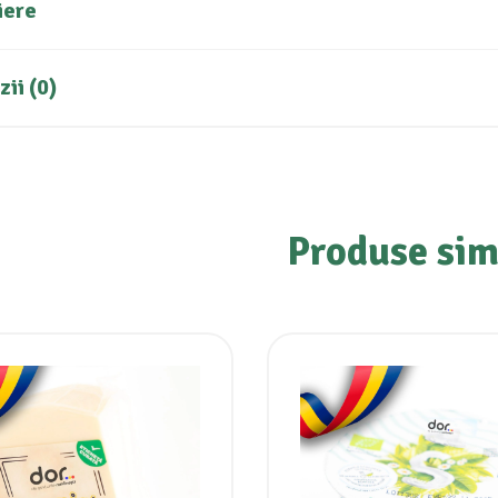
iere
ii (0)
Produse sim