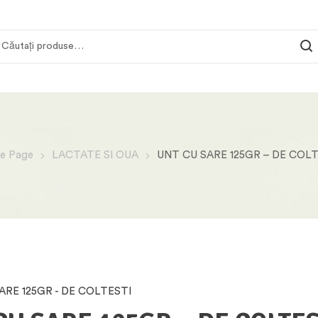
e Page
LACTATE SI OUA
UNT CU SARE 125GR – DE COL