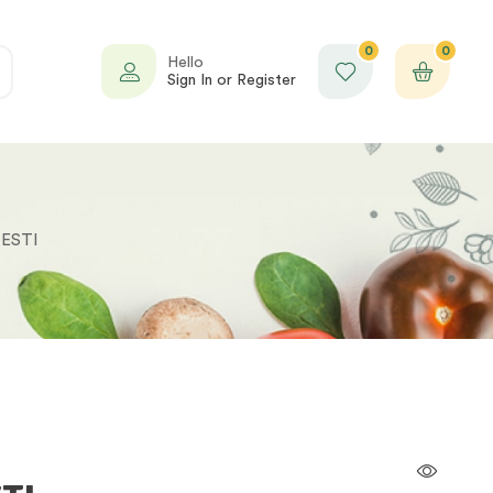
0
0
Hello
Sign In or Register
TESTI