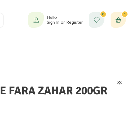
0
1
Hello
Sign In or Register
E FARA ZAHAR 200GR