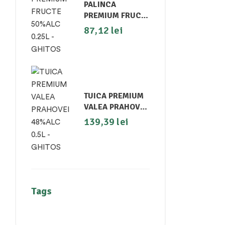
PALINCA
PREMIUM FRUCTE
50%ALC 0.25L -
87,12
lei
GHITOS
TUICA PREMIUM
VALEA PRAHOVEI
48%ALC 0.5L -
139,39
lei
GHITOS
Tags