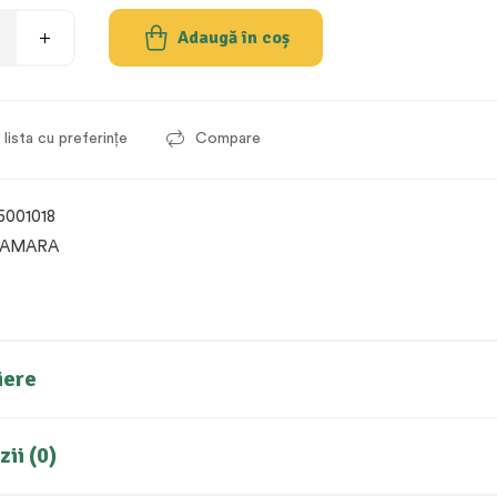
Adaugă în coș
lista cu preferințe
Compare
5001018
AMARA
iere
ii (0)