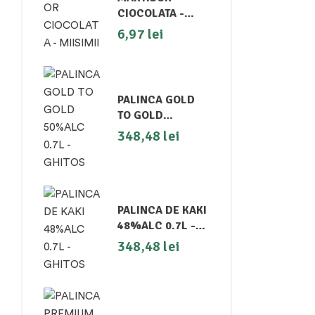
CIOCOLATA -
MIISIMII
6,97
lei
PALINCA GOLD
TO GOLD
50%ALC 0.7L -
348,48
lei
GHITOS
PALINCA DE KAKI
48%ALC 0.7L -
GHITOS
348,48
lei