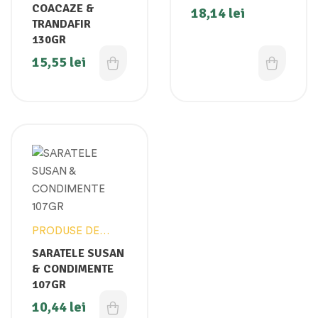
COACAZE &
18,14
lei
TRANDAFIR
130GR
15,55
lei
PRODUSE DE
PANIFICATIE
SARATELE SUSAN
& CONDIMENTE
107GR
10,44
lei