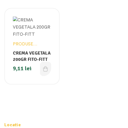
PRODUSE
VEGANE
CREMA VEGETALA
200GR FITO-FITT
9,11
lei
Locatie