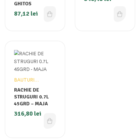
GHITOS
87,12
lei
BAUTURI
ALCOOLICE
RACHIE DE
STRUGURI 0.7L
45GRD – MAJA
316,80
lei